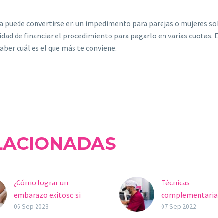
ida puede convertirse en un impedimento para parejas o mujeres s
idad de financiar el procedimiento para pagarlo en varias cuotas.
aber cuál es el que más te conviene.
LACIONADAS
¿Cómo lograr un
Técnicas
embarazo exitoso si
complementaria
tengo trombofilia?
reproducción asi
06 Sep 2023
07 Sep 2022