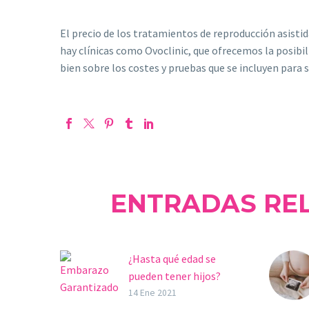
El precio de los tratamientos de reproducción asist
hay clínicas como Ovoclinic, que ofrecemos la posibil
bien sobre los costes y pruebas que se incluyen para s
ENTRADAS RE
¿Hasta qué edad se
pueden tener hijos?
El ritmo y estilo de vida
14 Ene 2021