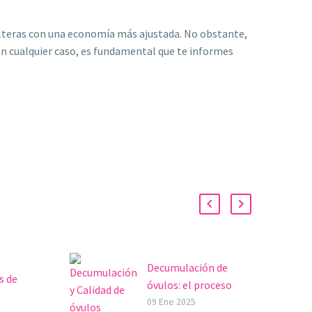
olteras con una economía más ajustada. No obstante,
 En cualquier caso, es fundamental que te informes
Decumulación de
s de
óvulos: el proceso
stida
invisible que
09 Ene 2025