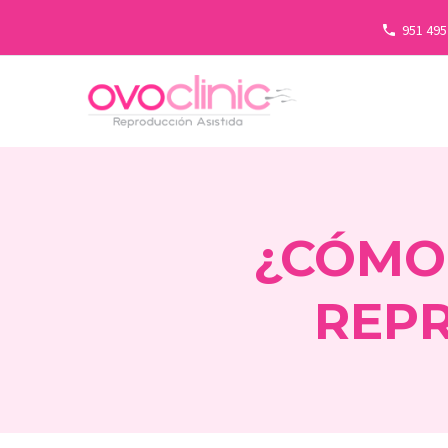
951 495
¿CÓMO 
REPR