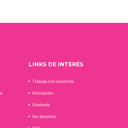
embarazo por medios
naturales después de
mantener relaciones
sexuales…
LINKS DE INTERÉS
Trabaja con nosotros
do
Formación
Ovobank
d
Ser donante