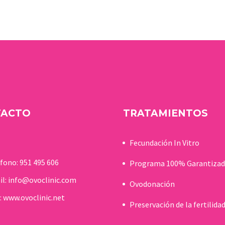
inglés IntraCytoplasmic
Actuales…
Sperm Injection (ICSI), es
la técnica mediante la
cual se le introduce un…
TACTO
TRATAMIENTOS
Fecundación In Vitro
éfono:
951 495 606
Programa 100% Garantiza
il:
info@ovoclinic.com
Ovodonación
:
www.ovoclinic.net
Preservación de la fertilida