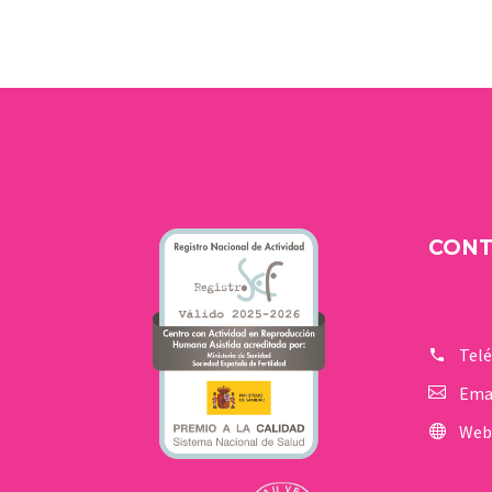
nuestro centro han
alcanzado un hito a nivel
mundial al lograr la
publicación de un estudio
científico sobre la
desvitrificación de
ovocitos en la
prestigiosa revista
Journal of Assisted
CON
Reproduction and
Genetics
Tel
Ema
Web