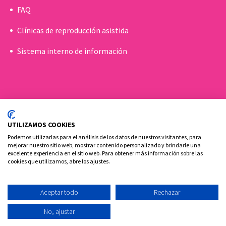
FAQ
Clínicas de reproducción asistida
Sistema interno de información
UTILIZAMOS COOKIES
Podemos utilizarlas para el análisis de los datos de nuestros visitantes, para
mejorar nuestro sitio web, mostrar contenido personalizado y brindarle una
excelente experiencia en el sitio web. Para obtener más información sobre las
cookies que utilizamos, abre los ajustes.
Política de cookies
Aviso Legal y Privacidad
Contacto
Aceptar todo
Rechazar
Ovoclinic ©2026
No, ajustar