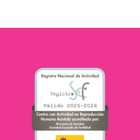
existen. Hay familias
monoparentales y
biparentales,
biparentales
homosexuales y
biparentales
heterosexuales, y así un
sinfín más de opciones.