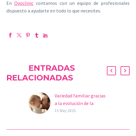
En
Ovoclinic
contamos con un equipo de profesionales
dispuesto a ayudarte en todo lo que necesites.
ENTRADAS
RELACIONADAS
Variedad familiar gracias
a la evolución de la
reproducción asistida
15 May 2025
Solo con pasear por la
calle basta para ver la
variedad de familias que