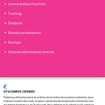
Lavora presso Ovoclinic
Training
Ovobank
Diventa un donatore
Stampa
Sistema informativo interno
UTILIZAMOS COOKIES
Podemos utilizarlas para el análisis de los datos de nuestros visitantes, para
mejorar nuestro sitio web, mostrar contenido personalizado y brindarle una
excelente experiencia en el sitio web. Para obtener más información sobre las