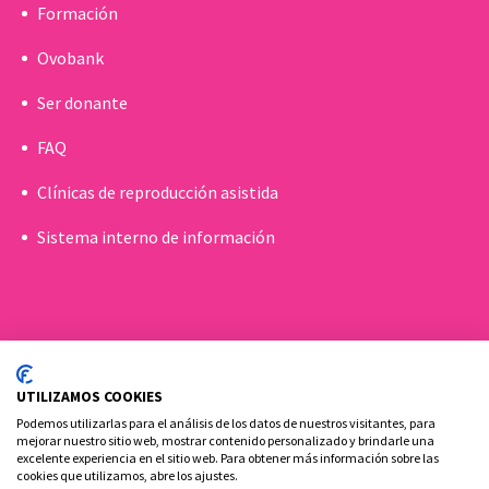
Formación
Ovobank
Ser donante
FAQ
Clínicas de reproducción asistida
Sistema interno de información
UTILIZAMOS COOKIES
Podemos utilizarlas para el análisis de los datos de nuestros visitantes, para
mejorar nuestro sitio web, mostrar contenido personalizado y brindarle una
excelente experiencia en el sitio web. Para obtener más información sobre las
cookies que utilizamos, abre los ajustes.