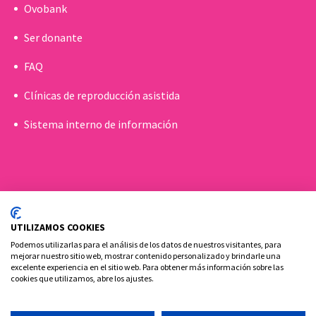
Ovobank
Ser donante
FAQ
Clínicas de reproducción asistida
Sistema interno de información
UTILIZAMOS COOKIES
Podemos utilizarlas para el análisis de los datos de nuestros visitantes, para
mejorar nuestro sitio web, mostrar contenido personalizado y brindarle una
excelente experiencia en el sitio web. Para obtener más información sobre las
cookies que utilizamos, abre los ajustes.
Política de cookies
Aviso Legal y Privacidad
Contacto