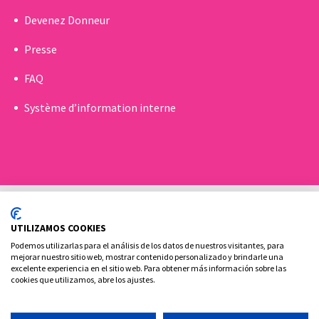
Devenez Donneur
Presse
FAQ
Système d’information interne
UTILIZAMOS COOKIES
Podemos utilizarlas para el análisis de los datos de nuestros visitantes, para
mejorar nuestro sitio web, mostrar contenido personalizado y brindarle una
excelente experiencia en el sitio web. Para obtener más información sobre las
Politique de Cookies
Politique de confidentialité
cookies que utilizamos, abre los ajustes.
Contact