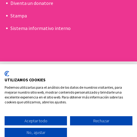
Diventa un donatore
Stampa
Sistema informativo interno
UTILIZAMOS COOKIES
Podemos utilizarlas para el análisis de los datos de nuestros visitantes, para
mejorar nuestro sitio web, mostrar contenido personalizado y brindarle una
excelente experiencia en el sitio web. Para obtener más información sobre las
Politica sui cookie
Aviso legale e Informativa sulla privacy
cookies que utilizamos, abre los ajustes.
Contatto
Aceptar todo
Rechazar
Ovoclinic ©2026
No, ajustar