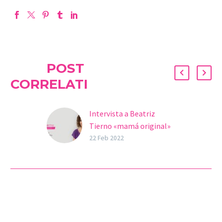
POST
CORRELATI
Intervista a Beatriz
Tierno «mamá original»
Abbiamo intervistato a
22 Feb 2022
Beatriz Tierno,
conosciuta anche come:
Mamá Original per il suo
blog. Psicoterapeuta e
specialista in fertilità,
è…