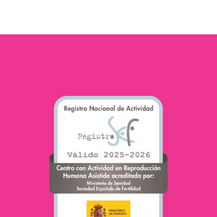
sforzi. E quando abbiamo
finito, è…