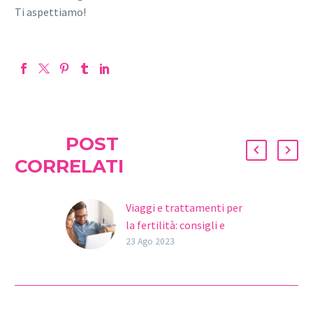
Ti aspettiamo!
POST
CORRELATI
Viaggi e trattamenti per
la fertilità: consigli e
considerazioni
23 Ago 2023
Un trattamento di
riproduzione assistita è
un processo pieno di
emozioni e di molti