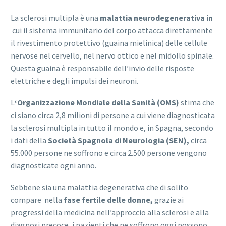
La sclerosi multipla è una
malattia neurodegenerativa in
cui il sistema immunitario del corpo attacca direttamente
il rivestimento protettivo (guaina mielinica) delle cellule
nervose nel cervello, nel nervo ottico e nel midollo spinale.
Questa guaina è responsabile dell’invio delle risposte
elettriche e degli impulsi dei neuroni.
L
‘Organizzazione Mondiale della Sanità (OMS)
stima che
ci siano circa 2,8 milioni di persone a cui viene diagnosticata
la sclerosi multipla in tutto il mondo e, in Spagna, secondo
i dati della
Società Spagnola di Neurologia (SEN),
circa
55.000 persone ne soffrono e circa 2.500 persone vengono
diagnosticate ogni anno.
Sebbene sia una malattia degenerativa che di solito
compare nella
fase fertile delle donne,
grazie ai
progressi della medicina nell’approccio alla sclerosi e alla
diagnosi precoce, i pazienti che ne soffrono oggi possono