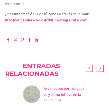
vasectomía.
¿Más información? Consúltanos a través del email:
info@aliceblue-cod-147901.hostingersite.com
ENTRADAS
RELACIONADAS
Astenozoospermia: ¿qué
es y cómo influye en la
fertilidad?
12 Ene 2024
Uno de los factores que