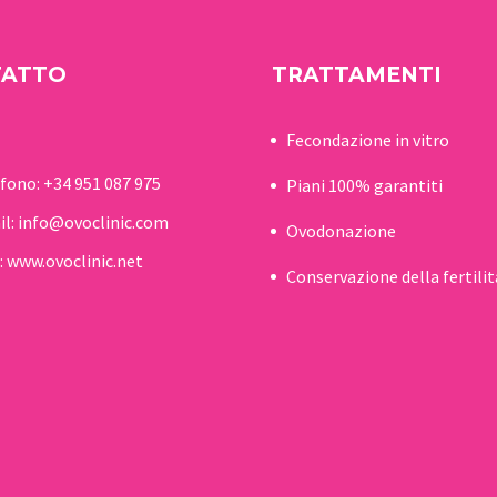
TATTO
TRATTAMENTI
Fecondazione in vitro
efono:
+34 951 087 975
Piani 100% garantiti
il:
info@ovoclinic.com
Ovodonazione
:
www.ovoclinic.net
Conservazione della fertilit