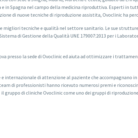
a e in Spagna nel campo della medicina riproduttiva. Esperti in tutti
uzione di nuove tecniche di riproduzione assistita, Ovoclinic ha perc
e migliori tecniche e qualità nel settore sanitario. Le sue struttur
 Sistema di Gestione della Qualità UNE 179007:2013 per i Laboratori
ova presso la sede di Ovoclinic ed aiuta ad ottimizzare i trattamen
e e internazionale di attenzione al paziente che accompagnano i
uo team di professionisti hanno ricevuto numerosi premi e riconosci
l gruppo di cliniche Ovoclinic come uno dei gruppi di riproduzione 