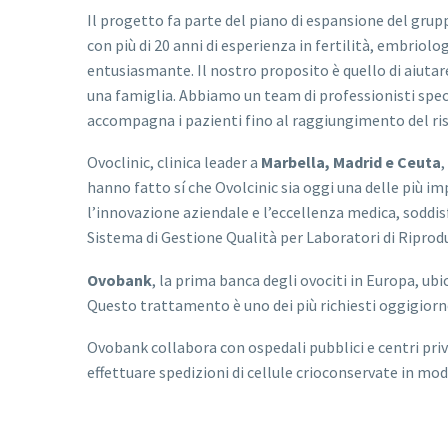
Il progetto fa parte del piano di espansione del grup
con più di 20 anni di esperienza in fertilità, embriol
entusiasmante. Il nostro proposito è quello di aiutare 
una famiglia. Abbiamo un team di professionisti spe
accompagna i pazienti fino al raggiungimento del risu
Ovoclinic, clinica leader a
Marbella, Madrid e Ceuta
,
hanno fatto sí che Ovolcinic sia oggi una delle più im
l’innovazione aziendale e l’eccellenza medica, soddi
Sistema di Gestione Qualità per Laboratori di Riprodu
Ovobank
, la prima banca degli ovociti in Europa, ub
Questo trattamento è uno dei più richiesti oggigiorno 
Ovobank collabora con ospedali pubblici e centri priva
effettuare spedizioni di cellule crioconservate in modo