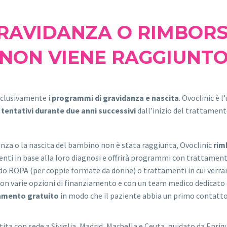
AVIDANZA O RIMBORSO
NON VIENE RAGGIUNT
 esclusivamente i
programmi di gravidanza e nascita
. Ovoclinic è l
i tentativi durante due anni successivi
dall’inizio del trattamen
anza o la nascita del bambino non è stata raggiunta, Ovoclinic
rim
enti in base alla loro diagnosi e offrirà programmi con trattament
do ROPA (per coppie formate da donne) o trattamenti in cui verran
 con varie opzioni di finanziamento e con un team medico dedicato
amento gratuito
in modo che il paziente abbia un primo contatto c
stita con sede a Siviglia, Madrid, Marbella e Ceuta, guidato da Enri