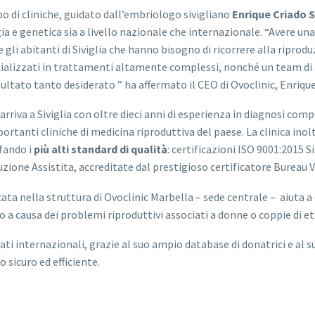
po di cliniche, guidato dall’embriologo sivigliano
Enrique Criado 
ogia e genetica sia a livello nazionale che internazionale. “Avere 
gli abitanti di Siviglia che hanno bisogno di ricorrere alla riprodu
cializzati in trattamenti altamente complessi, nonché un team di
ltato tanto desiderato ” ha affermato il CEO di Ovoclinic, Enrique
 arriva a Siviglia con oltre dieci anni di esperienza in diagnosi comp
portanti cliniche di medicina riproduttiva del paese. La clinica ino
sfando i
più alti standard di qualità
: certificazioni ISO 9001:2015
zione Assistita, accreditate dal prestigioso certificatore Bureau V
icata nella struttura di Ovoclinic Marbella – sede centrale – aiuta a
a causa dei problemi riproduttivi associati a donne o coppie di età
ti internazionali, grazie al suo ampio database di donatrici e al s
 sicuro ed efficiente.