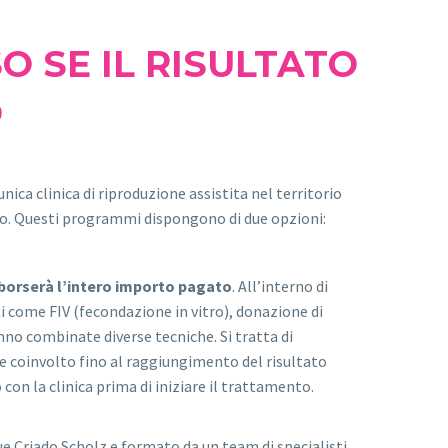
 SE IL RISULTATO
O
’unica clinica di riproduzione assistita nel territorio
to. Questi programmi dispongono di due opzioni:
borserà l’intero importo pagato
. All’interno di
i come FIV (fecondazione in vitro), donazione di
no combinate diverse tecniche. Si tratta di
 e coinvolto fino al raggiungimento del risultato
on la clinica prima di iniziare il trattamento.
que Criado Scholz e formato da un team di specialisti