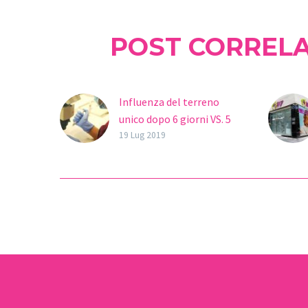
POST CORRELA
Influenza del terreno
unico dopo 6 giorni VS. 5
giorni di coltura nelle
19 Lug 2019
criotransfers
L’ottimizzazione della
vitrificazione degli
embrioni allo stadio di
blastocisti comporta un
“gold standard” nel
miglioramento dei tassi
di gravidanza…