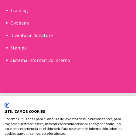
Training
Ovobank
Diventa un donatore
Stampa
Sistema informativo interno
UTILIZAMOS COOKIES
Podemos utilizarlas para el análisis de los datos de nuestros visitantes, para
mejorar nuestro sitio web, mostrar contenido personalizado y brindarle una
excelente experiencia en el sitio web. Para obtener más información sobre las
Politica sui cookie
Aviso legale e Informativa sulla privacy
cookies que utilizamos, abre los ajustes.