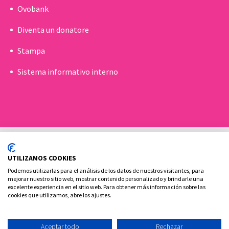
Ovobank
Diventa un donatore
Stampa
Sistema informativo interno
UTILIZAMOS COOKIES
Podemos utilizarlas para el análisis de los datos de nuestros visitantes, para
mejorar nuestro sitio web, mostrar contenido personalizado y brindarle una
excelente experiencia en el sitio web. Para obtener más información sobre las
Politica sui cookie
Aviso legale e Informativa sulla privacy
cookies que utilizamos, abre los ajustes.
Contatto
Aceptar todo
Rechazar