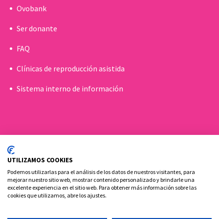
Ovobank
Ser donante
FAQ
Clínicas de reproducción asistida
Sistema interno de información
UTILIZAMOS COOKIES
Podemos utilizarlas para el análisis de los datos de nuestros visitantes, para
mejorar nuestro sitio web, mostrar contenido personalizado y brindarle una
excelente experiencia en el sitio web. Para obtener más información sobre las
cookies que utilizamos, abre los ajustes.
Política de cookies
Aviso Legal y Privacidad
Contacto