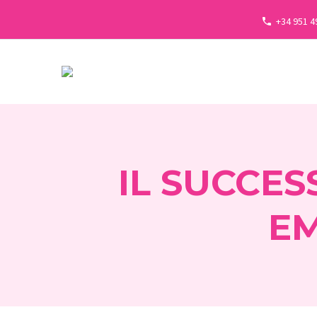
+34 951 4
IL SUCCES
EM