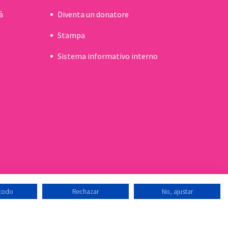
à
Diventa un donatore
Stampa
Sistema informativo interno
 todo
Rechazar
No, ajustar
tto