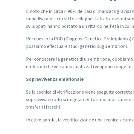
È noto che in circa il 90% dei casi di mancata gravi
impediscono il corretto sviluppo. Tali alterazioni son
sviluppati hanno portato a un ritardo nell’età in cui
Per questo la PGD (Diagnosi Genetica Preimpianto) è u
possiamo effettuare studi genetici sugli embrioni.
Per conoscere la genetica di un embrione, dobbiamo pr
embrioni che verranno analizzati vengono congelati i
Sopravvivenza embrionale
Se la tecnica di vitrificazione viene eseguita corrett
sopravvivano allo scongelamento sono praticamente d
trasferiti freschi.
In altre parole, la vetrificazione è una tecnica sicur