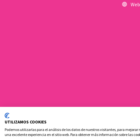
Web
UTILIZAMOS COOKIES
Ovoclinic ©2026
Pol
Podemos utilizarlas para el análisis de los datos de nuestros visitantes, para mejorar
una excelente experiencia en el sitio web. Para obtener más información sobre las cook