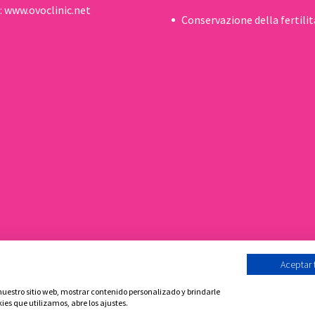
:
www.ovoclinic.net
Conservazione della fertilit
Aceptar
itica sui cookie
Aviso legale e Informativa sulla privacy
Conta
 nuestro sitio web, mostrar contenido personalizado y brindarle
ies que utilizamos, abre los ajustes.