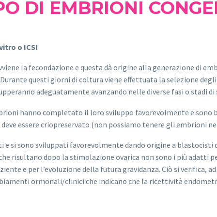
PO DI EMBRIONI CONG
vitro o ICSI
avviene la fecondazione e questa dà origine alla generazione di emb
. Durante questi giorni di coltura viene effettuata la selezione deg
ilupperanno adeguatamente avanzando nelle diverse fasi o stadi di s
mbrioni hanno completato il loro sviluppo favorevolmente e sono bl
to deve essere criopreservato (non possiamo tenere gli embrioni ne
i e si sono sviluppati favorevolmente dando origine a blastocisti
 che risultano dopo la stimolazione ovarica non sono i più adatti 
ziente e per l’evoluzione della futura gravidanza. Ciò si verifica, a
mbiamenti ormonali/clinici che indicano che la ricettività endometr