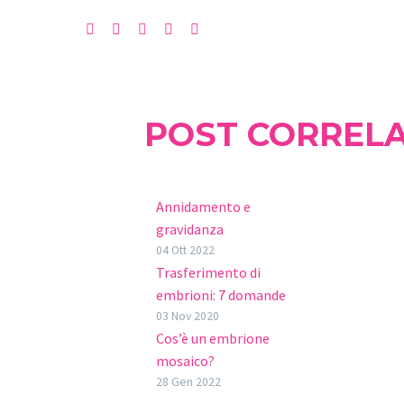
POST CORRELA
Annidamento e
gravidanza
Il rapporto tra
04 Ott 2022
Trasferimento di
l’embrione e
embrioni: 7 domande
l’endometrio è uno dei
frequenti
03 Nov 2020
processi più affascinanti
Cos’è un embrione
La Fecondazione In Vitro
che avvengono
mosaico?
(FIV) è un trattamento di
all’interno del corpo
Sempre più coppie o
28 Gen 2022
riproduzione assistita
umano. L’endometrio è…