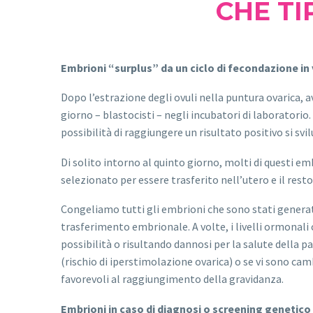
CHE TI
Embrioni “surplus” da un ciclo di fecondazione in 
Dopo l’estrazione degli ovuli nella puntura ovarica, 
giorno – blastocisti – negli incubatori di laboratorio
possibilità di raggiungere un risultato positivo si sv
Di solito intorno al quinto giorno, molti di questi e
selezionato per essere trasferito nell’utero e il res
Congeliamo tutti gli embrioni che sono stati generat
trasferimento embrionale. A volte, i livelli ormonali
possibilità o risultando dannosi per la salute della pa
(rischio di iperstimolazione ovarica) o se vi sono ca
favorevoli al raggiungimento della gravidanza.
Embrioni in caso di diagnosi o screening genetico