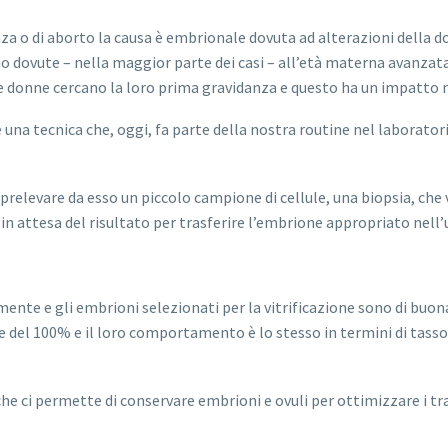
danza o di aborto la causa è embrionale dovuta ad alterazioni dell
o dovute – nella maggior parte dei casi – all’età materna avanzata.
 le donne cercano la loro prima gravidanza e questo ha un impatto n
na tecnica che, oggi, fa parte della nostra routine nel laboratorio
elevare da esso un piccolo campione di cellule, una biopsia, che ve
n attesa del risultato per trasferire l’embrione appropriato nell’
amente e gli embrioni selezionati per la vitrificazione sono di buon
el 100% e il loro comportamento è lo stesso in termini di tasso d
a che ci permette di conservare embrioni e ovuli per ottimizzare i t