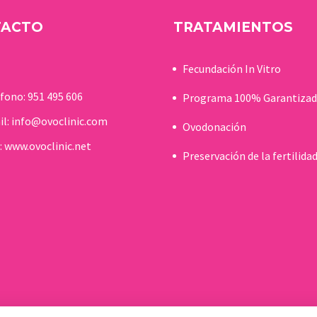
TACTO
TRATAMIENTOS
Fecundación In Vitro
éfono:
951 495 606
Programa 100% Garantiza
il:
info@ovoclinic.com
Ovodonación
:
www.ovoclinic.net
Preservación de la fertilida