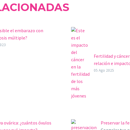
LACIONADAS
sible el embarazo con
osis múltiple?
lerosis múltiple es una
2023
medad neurodegenerativa en
Fertilidad y cáncer
 el sistema inmunitario del
relación e impact
 ataca directamente a la
jóvenes
05 Ago 2025
rta…
Gracias a los avan
científicos, progr
el diagnóstico y a
efectividad en los
protocolos de
investigación, la
mortalidad del cá
a ovárica: ¿cuántos óvulos
Preservar la fe
adolescentes ha