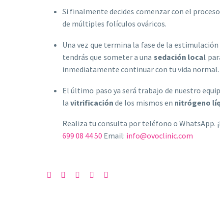
Si finalmente decides comenzar con el proceso 
de múltiples folículos ováricos.
Una vez que termina la fase de la estimulación 
tendrás que someter a una
sedación local
para
inmediatamente continuar con tu vida normal.
El último paso ya será trabajo de nuestro equi
la
vitrificación
de los mismos en
nitrógeno lí
Realiza tu consulta por teléfono o WhatsApp. ¡
699 08 44 50
Email:
info@ovoclinic.com