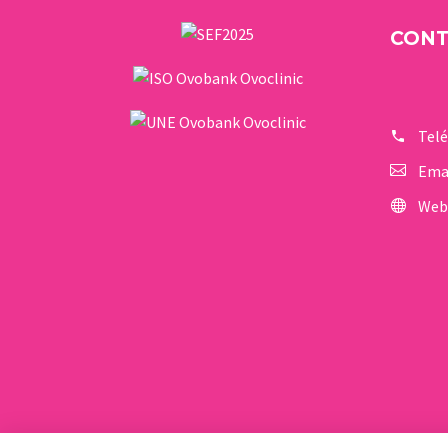
que eres
CON
portadora de una
enfermedad
genética
Tel
Ema
Web