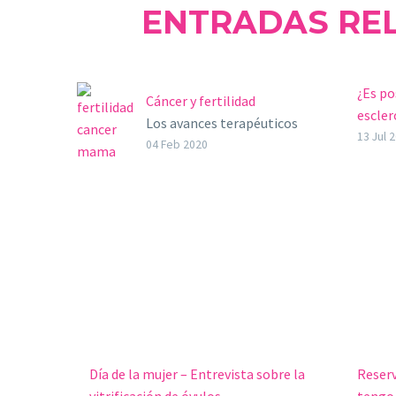
ENTRADAS RE
¿Es po
Cáncer y fertilidad
escler
Los avances terapéuticos
La esc
13 Jul 
en los últimos años han
04 Feb 2020
enfer
mejorado la supervivencia
la que
de pacientes con cáncer. El
cuerpo
5% de los cánceres…
cubie
Día de la mujer – Entrevista sobre la
Reserv