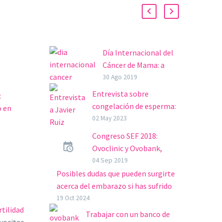
Día Internacional del
Cáncer de Mama: a
favor de la salud
30 Ago 2019
Hace tan sólo unos
Entrevista sobre
:
años, el cáncer era una
congelación de esperma:
o en
cuestión tabú.
Dr. Javier Ruiz, andrólogo
02 May 2023
Actualmente, los
y especialista en
ces
Congreso SEF 2018:
nuevos métodos de
fertilidad
esos en
Ovoclinic y Ovobank,
diagnóstico y los
La criopreservación o
 la mayor
innovación e
04 Sep 2019
avances…
congelación de esperma
investigación
Posibles dudas que pueden surgirte
ha sido uno de los temas
Ovobank y Ovoclinic
acerca del embarazo si has sufrido
más comentados en las
están presentes con seis
cáncer de mama
19 Oct 2024
últimas semanas debido
ncer en
rtilidad
comunicaciones, cuatro
El cáncer de mama es uno de los
Trabajar con un banco de
al…