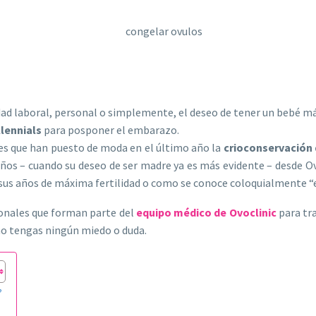
lidad laboral, personal o simplemente, el deseo de tener un bebé má
llennials
para posponer el embarazo.
es que han puesto de moda en el último año la
crioconservación 
35 años – cuando su deseo de ser madre ya es más evidente – desde
 sus años de máxima fertilidad o como se conoce coloquialmente “en 
ionales que forman parte del
equipo médico de Ovoclinic
para tra
 no tengas ningún miedo o duda.
?