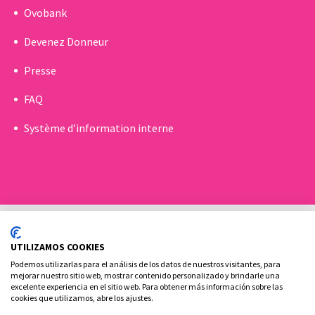
Ovobank
Devenez Donneur
Presse
FAQ
Système d’information interne
UTILIZAMOS COOKIES
Podemos utilizarlas para el análisis de los datos de nuestros visitantes, para
mejorar nuestro sitio web, mostrar contenido personalizado y brindarle una
excelente experiencia en el sitio web. Para obtener más información sobre las
Politique de Cookies
Politique de confidentialité
cookies que utilizamos, abre los ajustes.
Contact