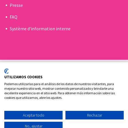
Presse
FAQ
Système d’information interne
UTILIZAMOS COOKIES
Podemos utilizarlas para el análisis de los datos de nuestros visitantes, para
mejorar nuestro sitio web, mostrar contenido personalizado y brindarle una
excelente experiencia en el sitio web. Para obtener más información sobre las
Politique de Cookies
Politique de confidentialité
cookies que utilizamos, abre los ajustes.
Contact
Aceptar todo
Rechazar
Ovoclinic ©2026
No, ajustar