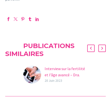
PUBLICATIONS
SIMILAIRES
Interview sur la fertilité
et l’âge avancé – Dra.
Micaéla Fernandez
20 Juin 2023
Le 4 juin à Ovoclinic
plusieurs initiatives ont
été réalisées pour la
Journée Mondiale de