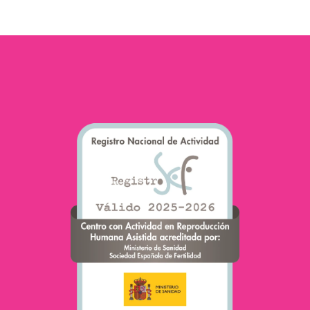
l’(in) fertilité. Une date
à…