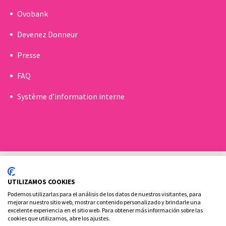
Ovobank
Devenez Donneur
Presse
FAQ
Système d’information interne
UTILIZAMOS COOKIES
Podemos utilizarlas para el análisis de los datos de nuestros visitantes, para
mejorar nuestro sitio web, mostrar contenido personalizado y brindarle una
excelente experiencia en el sitio web. Para obtener más información sobre las
Politique de Cookies
Politique de confidentialité
cookies que utilizamos, abre los ajustes.