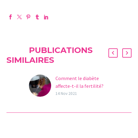
PUBLICATIONS
SIMILAIRES
Comment le diabète
affecte-t-il la fertilité?
Aujourd’hui, 14
14 Nov 2021
novembre, c’est la
Journée Mondiale du
Diabète, une maladie
endocrinienne et
hormonale qui touche