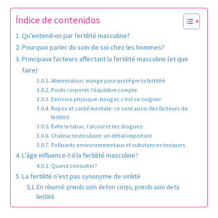
Índice de contenidos
Qu’entend-on par fertilité masculine?
Pourquoi parler du soin de soi chez les hommes?
Principaux facteurs affectant la fertilité masculine (et que
faire)
Alimentation: mange pour protéger ta fertilité
Poids corporel: l’équilibre compte
Exercice physique: bouger, c’est se soigner
Repos et santé mentale: ce sont aussi des facteurs de
fertilité
Évite le tabac, l’alcool et les drogues
Chaleur testiculaire: un détail important
Polluants environnementaux et substances toxiques
L’âge influence-t-il la fertilité masculine?
Quand consulter?
La fertilité n’est pas synonyme de virilité
En résumé: prends soin de ton corps, prends soin de ta
fertilité