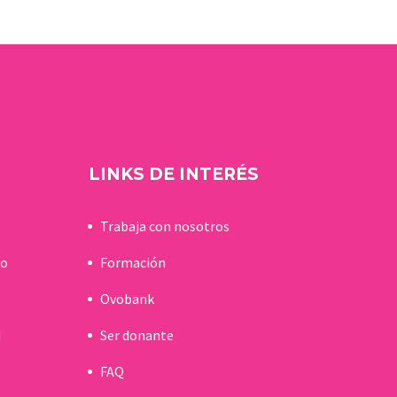
años. Su misión es
ayudar…
LINKS DE INTERÉS
Trabaja con nosotros
do
Formación
Ovobank
d
Ser donante
FAQ