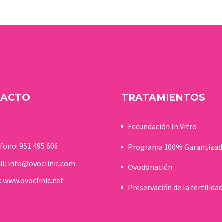
TACTO
TRATAMIENTOS
Fecundación In Vitro
éfono:
951 495 606
Programa 100% Garantiza
il:
info@ovoclinic.com
Ovodonación
:
www.ovoclinic.net
Preservación de la fertilida