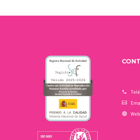
de las historias de…
CON
Tel
Ema
Web