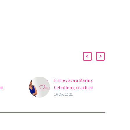
Entrevista a Marina
on
Cebollero, coach en
lados
maternidad y fertilidad
16 Dic 2021
Marina Cebollero
(Granada) coach en
maternidad y fertilidad y
mamá de Marco a los 44