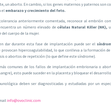
te, un aborto. En cambio, si los genes maternos y paternos son c
 el
embarazo y crecimiento del feto.
tolerancia anteriormente comentada, reconoce al embrión com
 encuentra un número elevado de
células Natural Killer (NK),
un
del cuerpo de la mujer.
en dar durante esta fase de implantación puede ser el
síndrom
provocan hipercoagulabilidad, lo que conlleva a la formación de
s o abortos de repetición (lo que define este síndrome).
más comunes de los fallos de implantación embrionaria o aborto
angre), esto puede suceder en la placenta y bloquear el desarrollo
unológica deben ser diagnosticadas y estudiadas por un espec
mail
info@ovoclinic.com