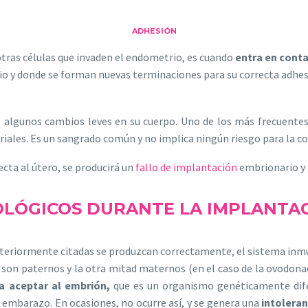
ADHESIÓN
otras células que invaden el endometrio, es cuando
entra en cont
o y donde se forman nuevas terminaciones para su correcta adhesió
e algunos cambios leves en su cuerpo. Uno de los más frecuente
iales. Es un sangrado común y no implica ningún riesgo para la c
cta al útero, se producirá un
fallo de implantación
embrionario y 
LÓGICOS DURANTE LA IMPLANTA
anteriormente citadas se produzcan correctamente, el sistema inm
s son paternos y la otra mitad maternos (en el caso de la ovodona
a aceptar al embrión,
que es un organismo genéticamente difer
embarazo. En ocasiones, no ocurre así, y se genera una
intolera