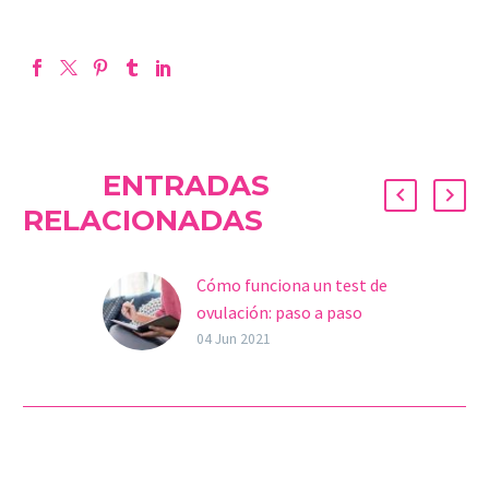
ENTRADAS
RELACIONADAS
Cómo funciona un test de
ovulación: paso a paso
Un test de ovulación sirve
04 Jun 2021
para detectar la
ovulación de la mujer,
el periodo más fértil de
su ciclo.
Cuando buscamos un