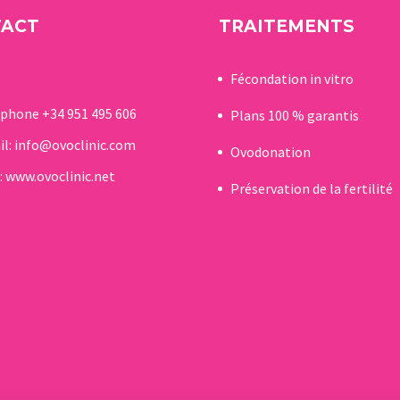
TACT
TRAITEMENTS
Fécondation in vitro
éphone
+34 951 495 606
Plans 100 % garantis
il:
info@ovoclinic.com
Ovodonation
:
www.ovoclinic.net
Préservation de la fertilité