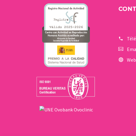
CON
Tél
Ema
Web