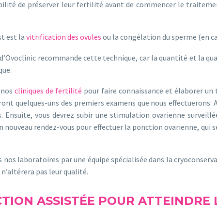
ibilité de préserver leur fertilité avant de commencer le traiteme
st est la
vitrification des ovules
ou la congélation du sperme (en ca
e d’Ovoclinic recommande cette technique, car la quantité et la q
que.
 nos
cliniques de fertilité
pour faire connaissance et élaborer un
eront quelques-uns des premiers examens que nous effectuerons.
s. Ensuite, vous devrez subir une stimulation ovarienne surveillé
nouveau rendez-vous pour effectuer la ponction ovarienne, qui se d
s nos laboratoires par une équipe spécialisée dans la cryoconserva
 n’altérera pas leur qualité.
TION ASSISTÉE POUR ATTEINDRE 