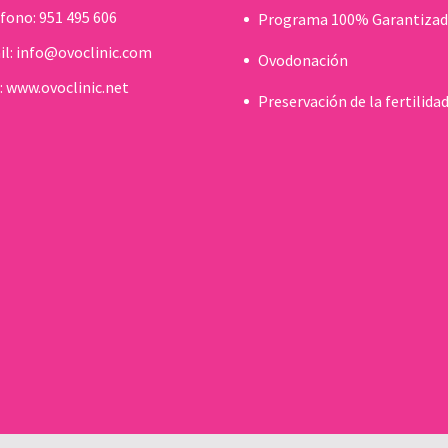
éfono:
951 495 606
Programa 100% Garantiza
il:
info@ovoclinic.com
Ovodonación
:
www.ovoclinic.net
Preservación de la fertilida