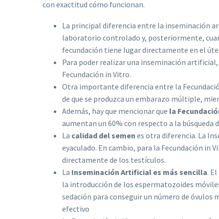
con exactitud cómo funcionan.
La principal diferencia entre la inseminación art
laboratorio controlado y, posteriormente, cuando
fecundación tiene lugar directamente en el úte
Para poder realizar una inseminación artificial
Fecundación in Vitro.
Otra importante diferencia entre la Fecundación 
de que se produzca un embarazo múltiple, mient
Además, hay que mencionar que
la Fecundación
aumentan un 60% con respecto a la búsqueda de
La
calidad del semen
es otra diferencia. La I
eyaculado. En cambio, para la Fecundación in Vi
directamente de los testículos.
La
Inseminación Artificial es más sencilla
. E
la introducción de los espermatozoides móviles 
sedación para conseguir un número de óvulos m
efectivo