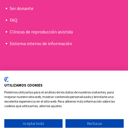
Ser donante
FAQ
Clínicas de reproducción asistida
Sistema interno de información
UTILIZAMOS COOKIES
Podemos utilizarlas para el análisis de los datos de nuestros visitantes, para
mejorar nuestro sitio web, mostrar contenido personalizado y brindarle una
excelente experiencia en el sitio web. Para obtener más información sobre las
cookies que utilizamos, abre los ajustes.
Política de cookies
Aviso Legal y Privacidad
Contacto
Aceptar todo
Rechazar