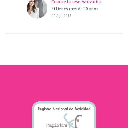
Conoce tu reserva ovárica
Si tienes más de 30 años,
y deseas ser madre pero
06 Ago 2019
no has encontrado el
momento, y necesitas
atrasarlo, lo…