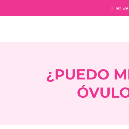
951 495
¿PUEDO ME
ÓVULO