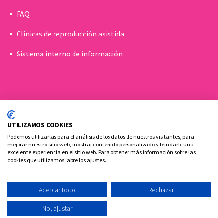
FAQ
Clínicas de reproducción asistida
Sistema interno de información
UTILIZAMOS COOKIES
Podemos utilizarlas para el análisis de los datos de nuestros visitantes, para
mejorar nuestro sitio web, mostrar contenido personalizado y brindarle una
excelente experiencia en el sitio web. Para obtener más información sobre las
cookies que utilizamos, abre los ajustes.
Política de cookies
Aviso Legal y Privacidad
Contacto
Aceptar todo
Rechazar
Ovoclinic ©2026
No, ajustar