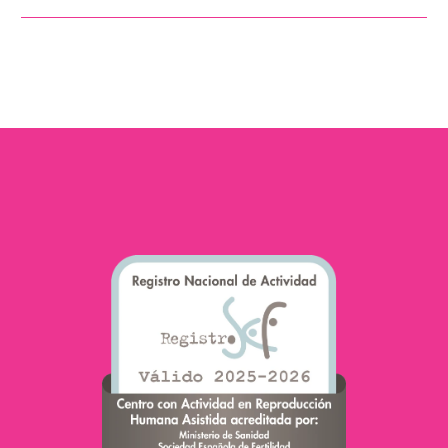
Natalia Nogal
@quedateembarazada
psicóloga colegiada y
coach especializada en
fertilidad, embarazo,
apego seguro, crianza y
familia. Natalia, se une
como…