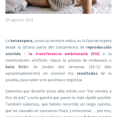
30 agosto, 2021
La
betaespera
, como su nombre indica, es la fase de espera
desde la última parte del tratamiento de
reproducción
asistida
–
la transferencia embrionaria (FIV)
o la
inseminación artificial- hasta la prueba de embarazo o
beta hCG+
. Se tardan dos semanas (10-12 días
aproximadamente) en conocer los
resultados
de la
prueba, para saber si es positiva o negativa.
Sabemos que durante estos días estáis con “los nervios a
flor de piel” y solo queréis que pasen lo más rápido posible.
También sabemos, que habéis recorrido un largo camino,
que ha causado un cansancio físico y emocional… por eso,
queremos dedicar este artículo a todas esas
futuras mamis