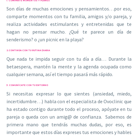
1. COMPARTE MOMENTOS Y PLANES
Son días de muchas emociones y pensamientos…por eso,
comparte momentos con tu familia, amigos y/o pareja, y
realiza actividades estimulantes y entretenidas que te
hagan no pensar mucho. ¿Qué te parece un día de
senderismo? o ¿un picnic en la playa?
2.CONTINÚA CON TU RUTINA DIARIA
Que nada te impida seguir con tu día a día… Durante la
betaespera, mantén la mente y la agenda ocupada como
cualquier semana, así el tiempo pasará más rápido.
3. COMUNÍCATE CON TU ENTORNO
Si necesitas expresar lo que sientes (ansiedad, miedo,
incertidumbre…) habla con el especialista de Ovoclinic que
ha estado contigo durante todo el proceso, apóyate en tu
pareja o queda con un amig@ de confianza. Sabemos de
primera mano que tendrás muchas dudas, por eso, es
importante que estos días expreses tus emociones y hables