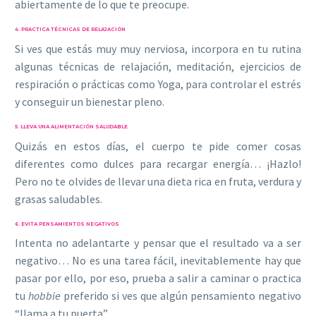
abiertamente de lo que te preocupe.
4. PRACTICA TÉCNICAS DE RELAJACIÓN
Si ves que estás muy muy nerviosa, incorpora en tu rutina
algunas técnicas de relajación, meditación, ejercicios de
respiración o prácticas como Yoga, para controlar el estrés
y conseguir un bienestar pleno.
5. LLEVA UNA ALIMENTACIÓN SALUDABLE
Quizás en estos días, el cuerpo te pide comer cosas
diferentes como dulces para recargar energía… ¡Hazlo!
Pero no te olvides de llevar una dieta rica en fruta, verdura y
grasas saludables.
6. EVITA PENSAMIENTOS NEGATIVOS
Intenta no adelantarte y pensar que el resultado va a ser
negativo… No es una tarea fácil, inevitablemente hay que
pasar por ello, por eso, prueba a salir a caminar o practica
tu
hobbie
preferido si ves que algún pensamiento negativo
“llama a tu puerta”.