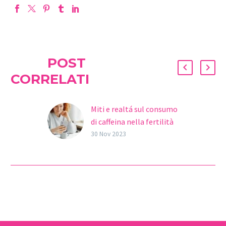
POST
CORRELATI
Miti e realtá sul consumo
di caffeina nella fertilità
La caffeina è una
30 Nov 2023
sostanza ampiamente
consumata in tutto il
mondo sotto forma di
caffè, tè, bevande
analcoliche e altri…