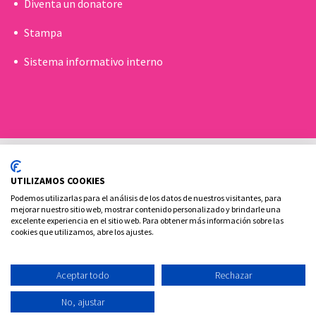
Diventa un donatore
Stampa
Sistema informativo interno
UTILIZAMOS COOKIES
Podemos utilizarlas para el análisis de los datos de nuestros visitantes, para
mejorar nuestro sitio web, mostrar contenido personalizado y brindarle una
excelente experiencia en el sitio web. Para obtener más información sobre las
Politica sui cookie
Aviso legale e Informativa sulla privacy
cookies que utilizamos, abre los ajustes.
Contatto
Aceptar todo
Rechazar
Ovoclinic ©2026
No, ajustar