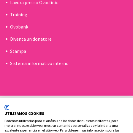
Lavora presso Ovoclinic
Training
Ovobank
Diventa un donatore
Stampa
Sistema informativo interno
UTILIZAMOS COOKIES
Podemos utilizarlas para el análisis de los datos de nuestros visitantes, para
mejorar nuestro sitio web, mostrar contenido personalizado y brindarle una
excelente experiencia en el sitio web. Para obtener más información sobre las
Politica sui cookie
Aviso legale e Informativa sulla privacy