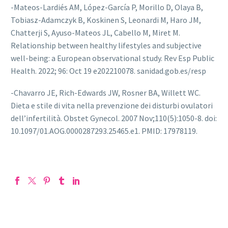
-Mateos-Lardiés AM, López-García P, Morillo D, Olaya B,
Tobiasz-Adamczyk B, Koskinen S, Leonardi M, Haro JM,
Chatterji S, Ayuso-Mateos JL, Cabello M, Miret M.
Relationship between healthy lifestyles and subjective
well-being: a European observational study. Rev Esp Public
Health. 2022; 96: Oct 19 e202210078. sanidad.gob.es/resp
-Chavarro JE, Rich-Edwards JW, Rosner BA, Willett WC.
Dieta e stile di vita nella prevenzione dei disturbi ovulatori
dell’infertilità. Obstet Gynecol. 2007 Nov;110(5):1050-8. doi:
10.1097/01.AOG.0000287293.25465.e1. PMID: 17978119.