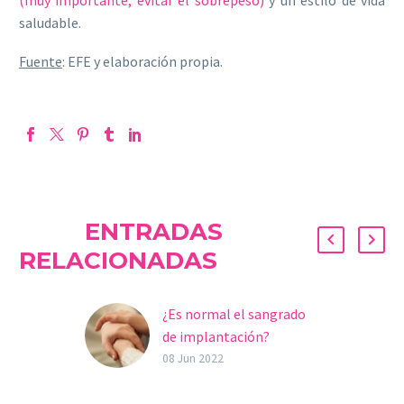
(
muy importante, evitar el sobrepeso
)
y un estilo de vida
saludable.
Fuente
: EFE y elaboración propia.
ENTRADAS
RELACIONADAS
¿Es normal el sangrado
de implantación?
Durante el principio del
08 Jun 2022
embarazo, las mujeres