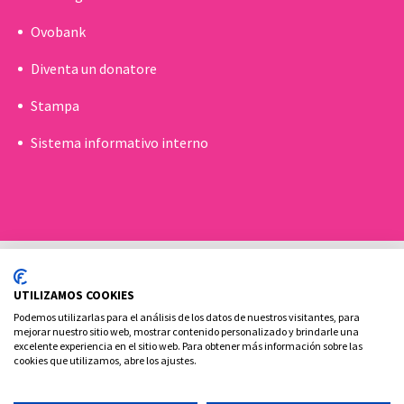
Ovobank
Diventa un donatore
Stampa
Sistema informativo interno
UTILIZAMOS COOKIES
Podemos utilizarlas para el análisis de los datos de nuestros visitantes, para
mejorar nuestro sitio web, mostrar contenido personalizado y brindarle una
excelente experiencia en el sitio web. Para obtener más información sobre las
Politica sui cookie
Aviso legale e Informativa sulla privacy
cookies que utilizamos, abre los ajustes.
Contatto