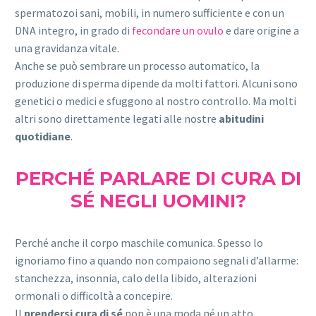
spermatozoi sani, mobili, in numero sufficiente e con un
DNA integro, in grado di
fecondare un ovulo
e dare origine a
una gravidanza vitale.
Anche se può sembrare un processo automatico, la
produzione di sperma dipende da molti fattori. Alcuni sono
genetici o medici e sfuggono al nostro controllo. Ma molti
altri sono direttamente legati alle nostre
abitudini
quotidiane
.
PERCHÉ PARLARE DI CURA DI
SÉ NEGLI UOMINI?
Perché anche il corpo maschile comunica. Spesso lo
ignoriamo fino a quando non compaiono segnali d’allarme:
stanchezza, insonnia, calo della libido, alterazioni
ormonali o difficoltà a concepire.
Il
prendersi cura di sé
non è una moda né un atto