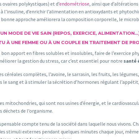
vaires polykystiques) et d’
endométriose
, ainsi que d’altération
 à l’insuline, d’enrichir l’alimentation en antioxydants et phytoc
 bonne approche améliorera la composition corporelle, le microb
N MODE DE VIE SAIN (REPOS, EXERCICE, ALIMENTATION…
TU À UNE FEMME OU À UN COUPLE EN TRAITEMENT DE PR
un bon apport en fibres solubles et insolubles, faire de l’exercice p
liorer la gestion du stress, car c’est essentiel pour notre
santé 
les céréales complètes, l’avoine, le sarrasin, les fruits, les légume
s le sang et à stimuler la sécrétion d’hormones régulant l’appétit, a
les mitochondries, qui sont nos usines d’énergie, et le cardiovascu
es déchets de l’organisme.
dispensable compte tenu de la société dans laquelle nous vivons. Ch
r des stimuli externes pendant quelques minutes chaque jour, même