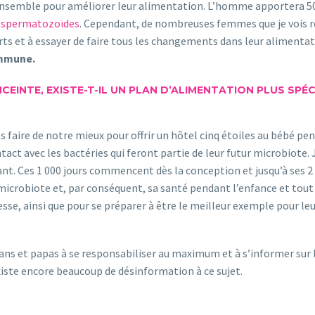
ensemble pour améliorer leur alimentation. L’homme apportera 50
s spermatozoïdes
. Cependant, de nombreuses femmes que je vois re
rts et à essayer de faire tous les changements dans leur alimentat
ommune.
NCEINTE, EXISTE-T-IL UN PLAN D’ALIMENTATION PLUS SP
ns faire de notre mieux pour offrir un hôtel cinq étoiles au bébé p
tact avec les bactéries qui feront partie de leur futur microbiote.
nt. Ces 1 000 jours commencent dès la conception et jusqu’à ses 2 
icrobiote et, par conséquent, sa santé pendant l’enfance et tout 
sse, ainsi que pour se préparer à être le meilleur exemple pour le
ans et papas à se responsabiliser au maximum et à s’informer sur l
xiste encore beaucoup de désinformation à ce sujet.