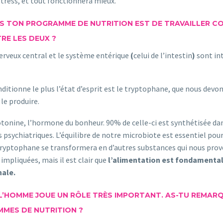
stress, et tout fonctionnera mieux.
S TON PROGRAMME DE NUTRITION EST DE TRAVAILLER CO
RE LES DEUX ?
nerveux central et le système entérique
(
celui de l’intestin
)
sont in
itionne le plus l’état d’esprit est le tryptophane, que nous devon
 le produire.
onine, l’hormone du bonheur. 90% de celle-ci est synthétisée dans 
psychiatriques. L’équilibre de notre microbiote est essentiel po
le tryptophane se transformera en d’autres substances qui nous pro
 impliquées, mais il est clair que
l’alimentation est fondamental
ale.
L’HOMME JOUE UN RÔLE TRÈS IMPORTANT. AS-TU REMAR
MES DE NUTRITION ?