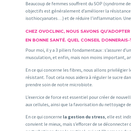
Beaucoup de femmes souffrent du SOP (syndrome des o
objectifs est généralement d’améliorer la résistance
isothiocyanates…) et de réduire l’inflammation. Une
CHEZ OVOCLINIC, NOUS SAVONS QU’ADOPTER U
EN BONNE SANTÉ. QUEL CONSEIL DONNERAIS-
Pour moi, il y a 3 piliers fondamentaux : s’assurer d’
musculation, et enfin, mais non moins important, amé
En ce qui concerne les fibres, nous allons privilégier 
résistant. Tout cela nous aidera à réguler le sucre dan
prendre soin de notre microbiote.
L’exercice de force est essentiel pour créer de nouvel
aux cellules, ainsi que la favorisation du nettoyage d
En ce qui concerne
la gestion du stress
, elle est in
convient le mieux, mais s’efforcer de se déconnecte