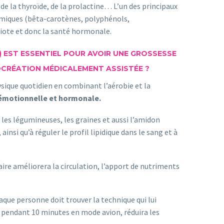
s de la thyroïde, de la prolactine… L’un des principaux
himiques (bêta-carotènes, polyphénols,
iote et donc la santé hormonale.
) EST ESSENTIEL POUR AVOIR UNE GROSSESSE
OCRÉATION MÉDICALEMENT ASSISTÉE ?
hysique quotidien en combinant l’aérobie et la
émotionnelle et hormonale.
s, les légumineuses, les graines et aussi l’amidon
insi qu’à réguler le profil lipidique dans le sang et à
laire améliorera la circulation, l’apport de nutriments
aque personne doit trouver la technique qui lui
 pendant 10 minutes en mode avion, réduira les