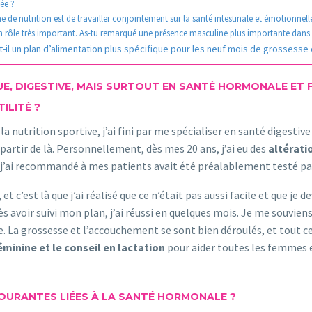
ée ?
 nutrition est de travailler conjointement sur la santé intestinale et émotionnelle. 
 rôle très important. As-tu remarqué une présence masculine plus importante dans
t-il un plan d’alimentation plus spécifique pour les neuf mois de grossesse e
E, DIGESTIVE, MAIS SURTOUT EN SANTÉ HORMONALE ET FE
ILITÉ ?
la nutrition sportive, j’ai fini par me spécialiser en santé digestiv
artir de là. Personnellement, dès mes 20 ans, j’ai eu des
altérat
que j’ai recommandé à mes patients avait été préalablement testé 
et c’est là que j’ai réalisé que ce n’était pas aussi facile et que 
 avoir suivi mon plan, j’ai réussi en quelques mois. Je me souvie
. La grossesse et l’accouchement se sont bien déroulés, et tout c
minine et le conseil en lactation
pour aider toutes les femmes e
OURANTES LIÉES À LA SANTÉ HORMONALE ?