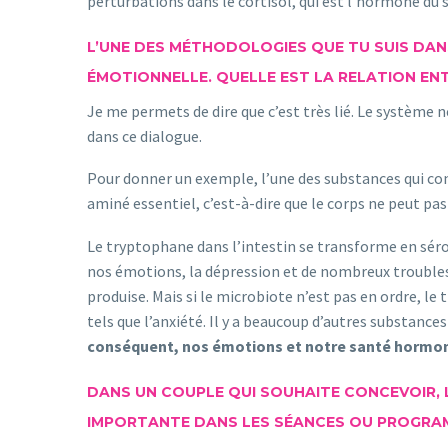
perturbations dans le cortisol, qui est l’hormone du 
L’UNE DES MÉTHODOLOGIES QUE TU SUIS DAN
ÉMOTIONNELLE. QUELLE EST LA RELATION ENT
Je me permets de dire que c’est très lié. Le système 
dans ce dialogue.
Pour donner un exemple, l’une des substances qui cond
aminé essentiel, c’est-à-dire que le corps ne peut pas
Le tryptophane dans l’intestin se transforme en sérot
nos émotions, la dépression et de nombreux troubles 
produise. Mais si le microbiote n’est pas en ordre, 
tels que l’anxiété. Il y a beaucoup d’autres substances
conséquent, nos émotions et notre santé hormon
DANS UN COUPLE QUI SOUHAITE CONCEVOIR, 
IMPORTANTE DANS LES SÉANCES OU PROGRAM