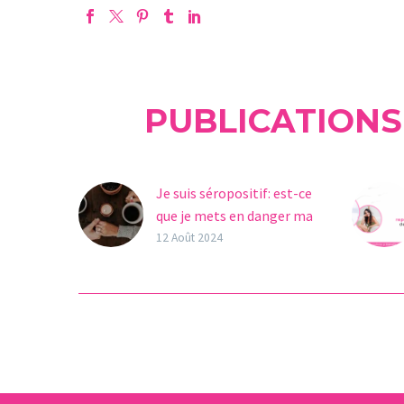
PUBLICATIONS
Je suis séropositif: est-ce
que je mets en danger ma
fertilité?
12 Août 2024
Si vous ou votre
partenaire êtes
séropositifs et envisagez
de devenir parents, il est
normal d’avoir de
nombreuses questions
et…