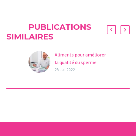
PUBLICATIONS
SIMILAIRES
Aliments pour améliorer
la qualité du sperme
Le sperme joue un rôle
25 Juil 2022
fondamental dans tout
processus de procréation
assistée, il est donc très
important que les
hommes…