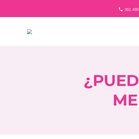
951 495
¿PUED
ME