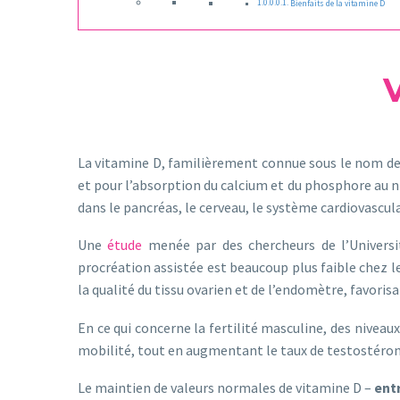
Bienfaits de la vitamine D
La vitamine D, familièrement connue sous le nom de
et pour l’absorption du calcium et du phosphore au n
dans le pancréas, le cerveau, le système cardiovascula
Une
étude
menée par des chercheurs de l’Univers
procréation assistée est beaucoup plus faible chez l
la qualité du tissu ovarien et de l’endomètre, favorisa
En ce qui concerne la fertilité masculine, des nivea
mobilité, tout en augmentant le taux de testostéron
Le maintien de valeurs normales de vitamine D –
entr