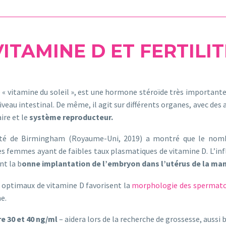
VITAMINE D ET FERTILIT
 « vitamine du soleil », est une hormone stéroïde très importa
iveau intestinal. De même, il agit sur différents organes, avec 
ire et le
système reproducteur.
ité de Birmingham (Royaume-Uni, 2019) a montré que le nomb
es femmes ayant de faibles taux plasmatiques de vitamine D. L’inf
nt la b
onne implantation de l’embryon dans l’utérus de la ma
ux optimaux de vitamine D favorisent la
morphologie des spermato
e.
e 30 et 40 ng/ml
– aidera lors de la recherche de grossesse, aussi