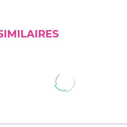
SIMILAIRES
Comment affronter un
Endométriose: a
processus de procédation
pour soulager vo