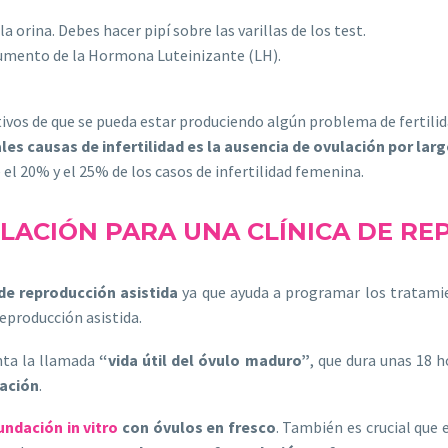
 orina. Debes hacer pipí sobre las varillas de los test.
l aumento de la Hormona Luteinizante (LH).
ativos de que se pueda estar produciendo algún problema de fertil
ales causas de infertilidad es la ausencia de ovulación por lar
 el 20% y el 25% de los casos de infertilidad femenina.
ULACIÓN PARA UNA CLÍNICA DE RE
 de reproducción asistida
ya que ayuda a programar los tratamie
reproducción asistida.
enta la llamada
“vida útil del óvulo maduro”
, que dura unas 18 h
lación
.
undación in vitro
con óvulos en fresco
. También es crucial que 