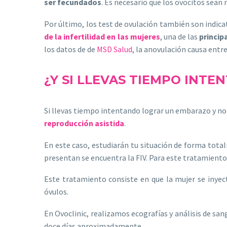
ser fecundados
. Es necesario que los ovocitos sean
Por último, los test de ovulación también son indic
de la infertilidad en las mujeres
, una de las
princip
los datos de de
MSD Salud
, la anovulación causa entre
¿Y SI LLEVAS TIEMPO INT
Si llevas tiempo intentando lograr un embarazo y no l
reproducción asistida
.
En este caso, estudiarán tu situación de forma tot
presentan se encuentra la FIV. Para este tratamiento
Este tratamiento consiste en que la mujer se inyec
óvulos.
En Ovoclinic, realizamos ecografías y análisis de sa
doce días aproximadamente.