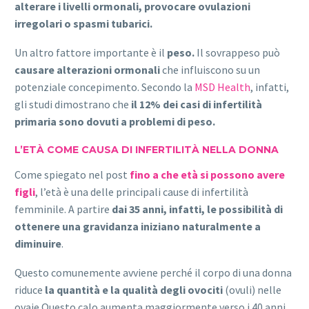
alterare i livelli ormonali, provocare ovulazioni
irregolari o spasmi tubarici.
Un altro fattore importante è il
peso.
Il sovrappeso può
causare alterazioni ormonali
che influiscono su un
potenziale concepimento. Secondo la
MSD Health
, infatti,
gli studi dimostrano che
il 12% dei casi di infertilità
primaria sono dovuti a
problemi di peso.
L’ETÀ COME CAUSA DI INFERTILITÀ NELLA DONNA
Come spiegato nel post
fino a che età si possono avere
figli
, l’età è una delle principali cause di infertilità
femminile. A partire
dai 35 anni, infatti, le possibilità di
ottenere una gravidanza iniziano naturalmente a
diminuire
.
Questo comunemente avviene perché il corpo di una donna
riduce
la quantità e la qualità degli ovociti
(ovuli) nelle
ovaie.Questo calo aumenta maggiormente verso i 40 anni,