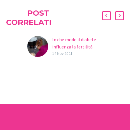
POST
CORRELATI
In che modo il diabete
influenza la fertilità
Oggi 14 di novembre è la
14 Nov 2021
Giornata Mondiale del
Diabete, una malattia
endocrina e ormonale
che colpisce gran parte
della…