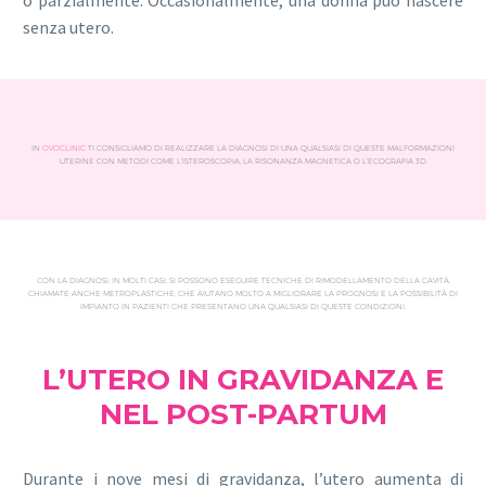
o parzialmente. Occasionalmente, una donna può nascere
senza utero.
IN
OVOCLINIC
TI CONSIGLIAMO DI REALIZZARE LA DIAGNOSI DI UNA QUALSIASI DI QUESTE MALFORMAZIONI
UTERINE CON METODI COME L’ISTEROSCOPIA, LA RISONANZA MAGNETICA O L’ECOGRAFIA 3D.
CON LA DIAGNOSI, IN MOLTI CASI, SI POSSONO ESEGUIRE TECNICHE DI RIMODELLAMENTO DELLA CAVITÀ,
CHIAMATE ANCHE METROPLASTICHE, CHE AIUTANO MOLTO A MIGLIORARE LA PROGNOSI E LA POSSIBILITÀ DI
IMPIANTO IN PAZIENTI CHE PRESENTANO UNA QUALSIASI DI QUESTE CONDIZIONI.
L’UTERO IN GRAVIDANZA E
NEL POST-PARTUM
Durante i nove mesi di gravidanza, l’utero aumenta di