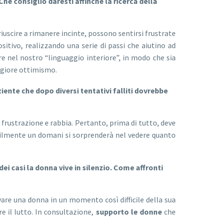
e consiglio daresti affinché la ricerca della
uscire a rimanere incinte, possono sentirsi frustrate
itivo, realizzando una serie di passi che aiutino ad
are nel nostro “linguaggio interiore”, in modo che sia
ggiore ottimismo.
ente che dopo diversi tentativi falliti dovrebbe
 frustrazione e rabbia. Pertanto, prima di tutto, deve
abilmente un domani si sorprenderà nel vedere quanto
 casi la donna vive in silenzio. Come affronti
vare una donna in un momento così difficile della sua
e il lutto. In consultazione,
supporto le donne
che