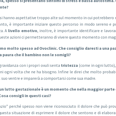
a, spesso si presentano sintomi di stress e bassa autostima. Ch
ente?
si hanno aspettative troppo alte sul momento in cui potrebbero ri
anto, è importante iniziare questo percorso in modo sereno e pos
za. A
livello emotivo
, inoltre, è importante identificare e lavor
 queste azioni ci permetteranno di vivere questo momento con ma
mo molto spesso ad Ovoclinic. Che consiglio daresti a una pazi
a paura che il bambino non le somigli?
ravidanza con i propri ovuli senta
tristezza
(come in ogni lutto),
ni ogni volta che ne ha bisogno. Infine le direi che molto prob
 nel suo ventre e imparerà a comportarsi come sua madre.
un lutto gestazionale è un momento che nella maggior parte dei
osa consigli in questi casi?
nzio” perché spesso non viene riconosciuto il dolore che può pro
questa situazione di esprimere il dolore che sentono e di elaborar