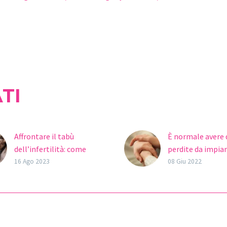
TI
Affrontare il tabù
È normale avere 
dell’infertilità: come
perdite da impia
parlarne con amici e
Durante l’inizio d
16 Ago 2023
08 Giu 2022
familiari
gravidanza, le d
In molte occasioni, le
iniziano a speri
coppie con problemi di
nuove sensazioni
fertilità si sentono
proprio corpo, tra
incomprese e giudicate
perdite o il…