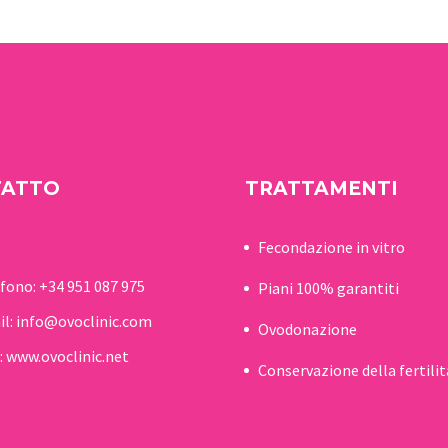
dalla propria famiglia e
dai propri…
TATTO
TRATTAMENTI
Fecondazione in vitro
efono:
+34 951 087 975
Piani 100% garantiti
il:
info@ovoclinic.com
Ovodonazione
:
www.ovoclinic.net
Conservazione della fertilit