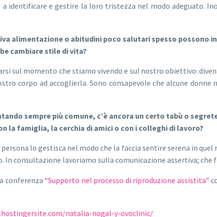
 identificare e gestire la loro tristezza nel modo adeguato. Ino
tiva alimentazione o abitudini poco salutari spesso possono in
be cambiare stile di vita?
arsi sul momento che stiamo vivendo e sul nostro obiettivo: diven
ostro corpo ad accoglierla. Sono consapevole che alcune donne 
ntando sempre più comune, c’è ancora un certo tabù o segrete
a famiglia, la cerchia di amici o con i colleghi di lavoro?
i persona lo gestisca nel modo che la faccia sentire serena in q
o. In consultazione lavoriamo sulla comunicazione assertiva; che fo
tra conferenza
“Supporto nel processo di riproduzione assistita”
co
.hostingersite.com/natalia-nogal-y-ovoclinic/