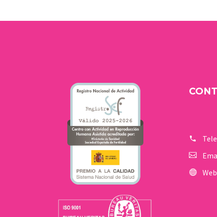
a crescere: “Mamma,
papà, da…
CON
Tel
Ema
Web