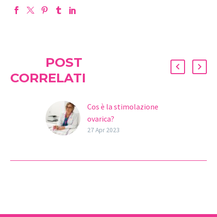
POST
CORRELATI
Cos è la stimolazione
ovarica?
La stimolazione ovarica è
27 Apr 2023
una procedura chiave
all’interno dei
trattamenti di
riproduzione assistita.
Ma è anche un passo
imprescindibile per…