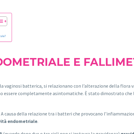
rale?
OMETRIALE E FALLIMET
a vaginosi batterica, si relazionano con l’alterazione della flora 
o essere completamente asintomatiche. È stato dimostrato che le
A causa della relazione tra i batteri che provocano l’infiammazio
vità endometriale
.
di
(quando dopo due o tre cicli non si instaura la gravidanza)
gravi