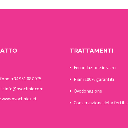
aiutare…
attaccamento sic
genitorialità e
famiglia….
TATTO
TRATTAMENTI
Fecondazione in vitro
efono:
+34 951 087 975
Piani 100% garantiti
il:
info@ovoclinic.com
Ovodonazione
:
www.ovoclinic.net
Conservazione della fertilit