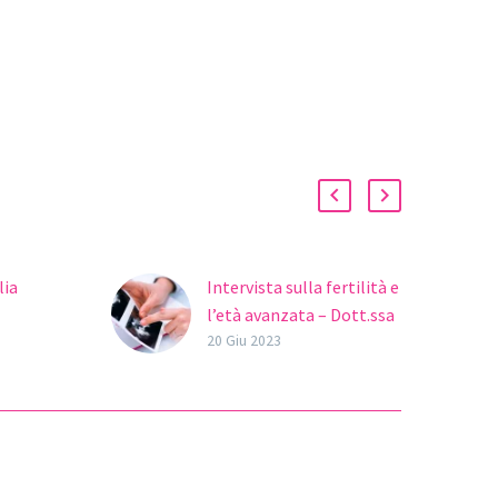
lia
Intervista sulla fertilità e
l’età avanzata – Dott.ssa
ertilità
Micaela Fernández
20 Giu 2023
Il 4 giugno, diverse
zada è
iniziative sono state
coach
portate avanti in
ertilità,
Ovoclinic per la Giornata
Mondiale