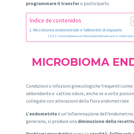
programmare il transfer
o posticiparlo.
Índice de contenidos
Microbioma endometriale e fallimetnti di impianto
Come ottenere una flora endometriale sana in modo natu
MICROBIOMA END
Condizioni o infezioni ginecologiche frequenti come l
abbondante e cattivo odore, anche se a volte posson
collegate con alterazioni della flora endometriale.
L’endometrite
è un’infiammazione dell’endometrio. 
generano, si produce una
diminuzione della recetti
Problemi riproduttivi
come la
sterilità
,
fallimenti 