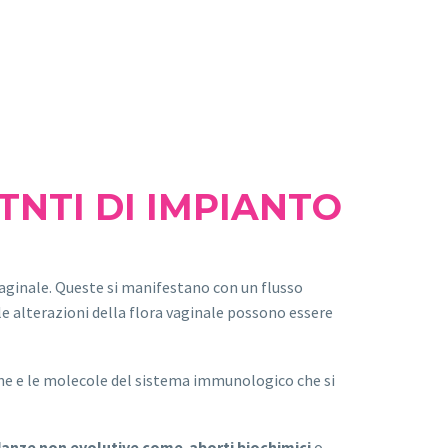
NTI DI IMPIANTO
vaginale. Queste si manifestano con un flusso
 alterazioni della flora vaginale possono essere
ne e le molecole del sistema immunologico che si
danze non evolutive come aborti biochimici
o