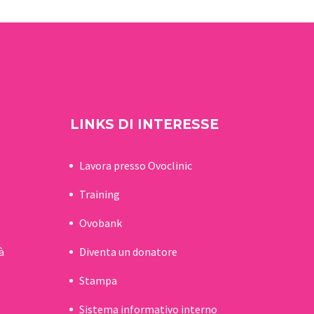
uro, in
dell'(in)fertilità. Una
data in cui…
LINKS DI INTERESSE
Lavora presso Ovoclinic
Training
Ovobank
à
Diventa un donatore
Stampa
Sistema informativo interno