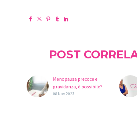
POST CORRELA
Menopausa precoce e
gravidanza, è possibile?
La menopausa è una fase
08 Nov 2023
della vita che di solito è
correlata alla cessazione
della fertilità nelle
donne. Tuttavia, in…