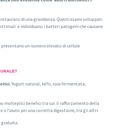
staurarsi di una gravidanza. Questi esami sviluppati
 ottimali e individuano i batteri patogeni che causano
presentano un numero elevato di cellule
TURALE?
iotici.
Yogurt natural, kéfir, soia fermentata,
nno molteplici benefici tra cui: il rafforzamento della
o l’aiuto per una corretta digestione, tra gli altri.
 gratuita.