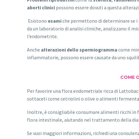
aborti clinici
possono essere dovuti a questa altera
Esistono
esami
che permettono di determinare se i b
da un laboratorio di analisi cliniche, analizzano il 
l’endometrite.
Anche
alterazioni dello spermiogramma
come mino
infiammatorie, possono essere causate da uno squilib
COME O
Per favorire una flora endometriale ricca di Lattobaci
sottaceti come cetriolini o olive o alimenti fermentat
Inoltre, è consigliabile consumare alimenti ricchi in fi
flora intestinale, aiutando nel trattamento della diarr
Se vuoi maggiori informazioni, richiedi una consulenz