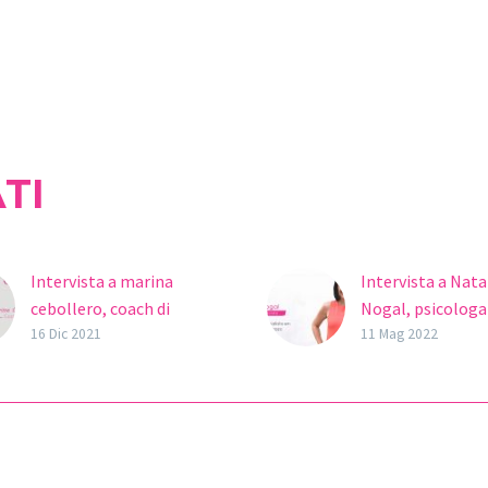
TI
Intervista a marina
Intervista a Nata
cebollero, coach di
Nogal, psicologa
maternità e fertilità
specializzata in f
16 Dic 2021
11 Mag 2022
Marina Cebollero
Natalia Nogal
(Granada) coach di
@quedateembara
maternità e fertilità e
una psicologa e 
mamma di Marco a 44
specializzata in f
anni. La sua mission è
in gravidanza, in