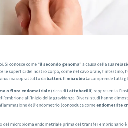
oi. Si conosce come “
il secondo genoma
” a causa della sua
relazi
le superfici del nostro corpo, come nel cavo orale, l’intestino, l’ut
 virus ma soprattutto da
batteri
. Il
microbiota
comprende tutti gl
ma o flora endometriale
(ricca di
Lattobacilli
) rappresenta l’in
ell’embrione all’inizio della gravidanza. Diversi studi hanno dimo
i infiammazione dell’endometrio (conosciuta come
endometrite cr
udio del microbioma endometriale prima del transfer embrionario è