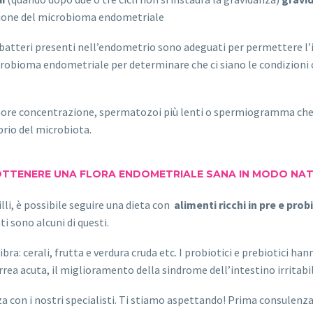
zione del microbioma endometriale
atteri presenti nell’endometrio sono adeguati per permettere l’in
microbioma endometriale per determinare che ci siano le condizioni
re concentrazione, spermatozoi più lenti o spermiogramma che 
rio del microbiota.
TTENERE UNA FLORA ENDOMETRIALE SANA IN MODO NA
lli, è possibile seguire una dieta con
alimenti ricchi in pre e prob
i sono alcuni di questi.
bra: cerali, frutta e verdura cruda etc. I probiotici e prebiotici ha
ea acuta, il miglioramento della sindrome dell’intestino irritabile 
a con i nostri specialisti. Ti stiamo aspettando! Prima consulenza